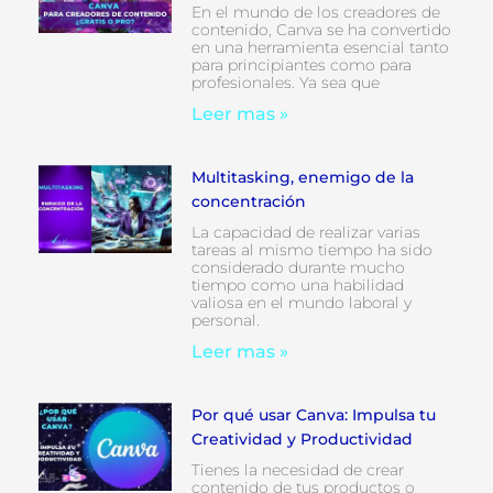
En el mundo de los creadores de
contenido, Canva se ha convertido
en una herramienta esencial tanto
para principiantes como para
profesionales. Ya sea que
Leer mas »
Multitasking, enemigo de la
concentración
La capacidad de realizar varias
tareas al mismo tiempo ha sido
considerado durante mucho
tiempo como una habilidad
valiosa en el mundo laboral y
personal.
Leer mas »
Por qué usar Canva: Impulsa tu
Creatividad y Productividad
Tienes la necesidad de crear
contenido de tus productos o