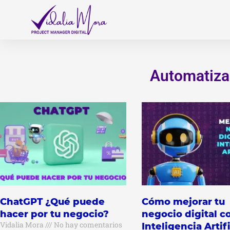
Ir
al
contenido
Automatiza
Página
Pági
ChatGPT ¿Qué puede
Cómo mejorar tu
hacer por tu negocio?
negocio digital c
Vidalia Mora
No hay comentarios
Inteligencia Artifi