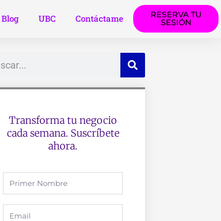
RESERVA TU
Blog
UBC
Contáctame
SESIÓN
ar
Transforma tu negocio
cada semana. Suscríbete
ahora.
Full
Name
Email