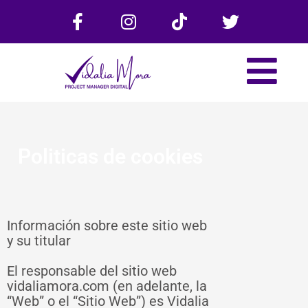
F
I
T
T
Ir
a
n
i
w
al
c
s
k
i
contenido
e
t
t
t
b
a
o
t
o
g
k
e
o
r
r
k
a
-
m
Politicas de cookies
f
Información sobre este sitio web
y su titular
El responsable del sitio web
vidaliamora.com (en adelante, la
“Web” o el “Sitio Web”) es Vidalia