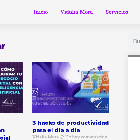
Inicio
Vidalia Mora
Servicios
Busc
ar
a
ina
3 hacks de productividad
on
para el día a día
Vidalia Mora
No hay comentarios
cial