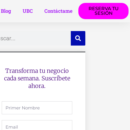
RESERVA TU
Blog
UBC
Contáctame
SESIÓN
ar
Transforma tu negocio
cada semana. Suscríbete
ahora.
Full
Name
Email