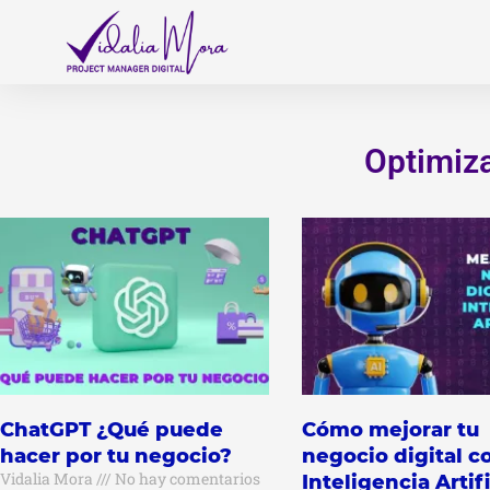
Ir
al
contenido
Optimiz
Página
Págin
Pág
ChatGPT ¿Qué puede
Cómo mejorar tu
hacer por tu negocio?
negocio digital c
Vidalia Mora
No hay comentarios
Inteligencia Artifi