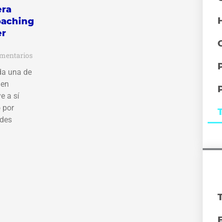
era
oaching
er
mentarios
da una de
 en
e a sí
 por
ades