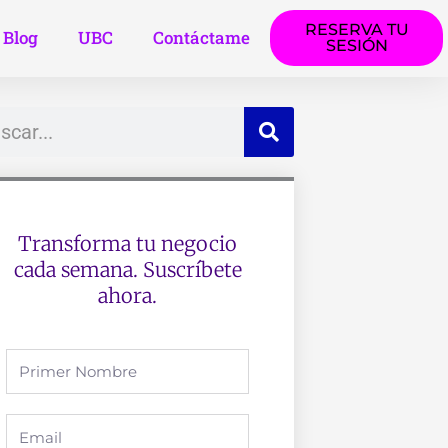
RESERVA TU
Blog
UBC
Contáctame
SESIÓN
ar
Transforma tu negocio
cada semana. Suscríbete
ahora.
Full
Name
Email