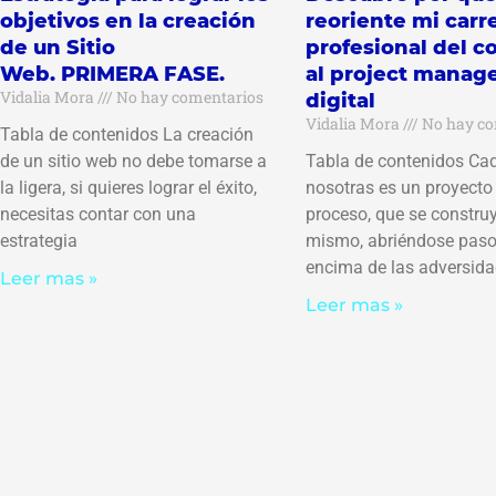
objetivos en la creación
reoriente mi carr
de un Sitio
profesional del c
Web. PRIMERA FASE.
al project manag
Vidalia Mora
No hay comentarios
digital
Vidalia Mora
No hay co
Tabla de contenidos La creación
de un sitio web no debe tomarse a
Tabla de contenidos Ca
la ligera, si quieres lograr el éxito,
nosotras es un proyecto
necesitas contar con una
proceso, que se construy
estrategia
mismo, abriéndose paso
encima de las adversid
Leer mas »
Leer mas »