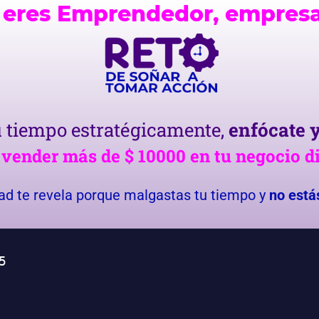
si eres Emprendedor, empresa
u tiempo estratégicamente,
enfócate y
a
vender más de $ 10000 en tu negocio di
dad te revela porque malgastas tu tiempo y
no está