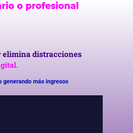
rio o profesional
 elimina distracciones
gital.
s generando más ingresos