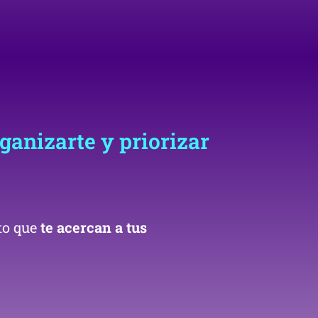
rganizarte y priorizar
cto que
te acercan a tus