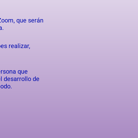
 Zoom, que serán
a.
s realizar,
ersona que
l desarrollo de
todo.